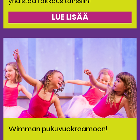
yhdistää rakkaus tanssiin!
LUE LISÄÄ
Wimman pukuvuokraamoon!