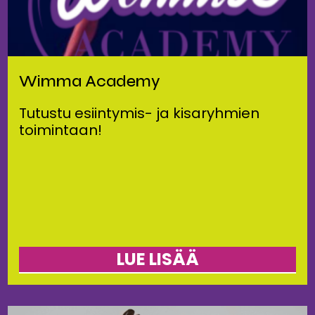
Wimma Academy
Tutustu esiintymis- ja kisaryhmien
toimintaan!
LUE LISÄÄ