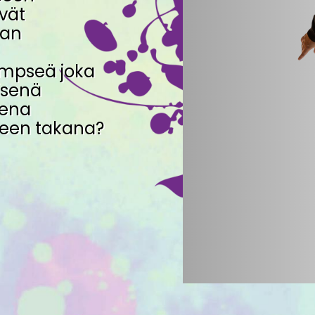
yvät
kan
empseä joka
isenä
sena
keen takana?