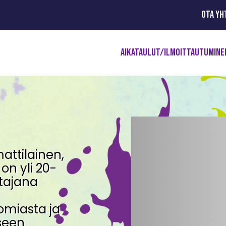
OTA YH
AIKATAULUT/ILMOITTAUTUMINE
ttilainen,
 on yli 20-
tajana
omiasta ja
seen