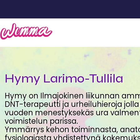
Hymy Larimo-Tullila
Hymy on Ilmajokinen liikunnan amma
DNT-terapeutti ja urheiluhieroja jolla
vuoden menestyksekäs ura valmen
voimistelun parissa.
Ymmärrys kehon toiminnasta, anat
fysiologiasta yhdistettynä kokemuk