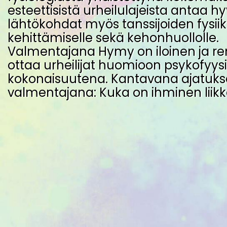
esteettisistä urheilulajeista antaa h
lähtökohdat myös tanssijoiden fysii
kehittämiselle sekä kehonhuollolle.
Valmentajana Hymy on iloinen ja r
ottaa urheilijat huomioon psykofyys
kokonaisuutena. Kantavana ajatuk
valmentajana: Kuka on ihminen liik