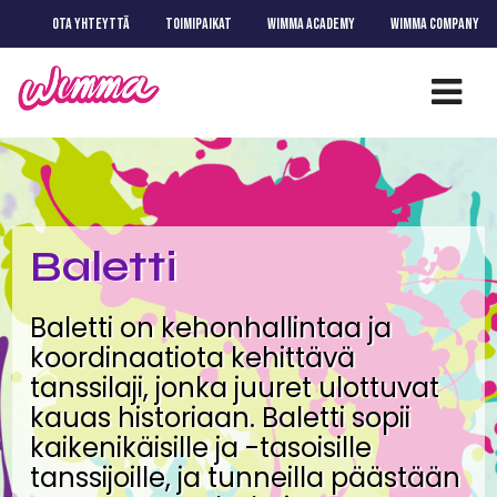
OTA YHTEYTTÄ
TOIMIPAIKAT
WIMMA ACADEMY
WIMMA COMPANY
Baletti
Baletti on kehonhallintaa ja
koordinaatiota kehittävä
tanssilaji, jonka juuret ulottuvat
kauas historiaan. Baletti sopii
kaikenikäisille ja -tasoisille
tanssijoille, ja tunneilla päästään