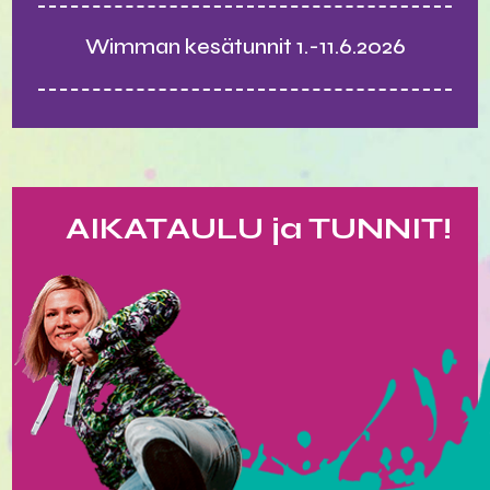
Wimman kesätunnit 1.-11.6.2026
AIKATAULU ja TUNNIT!