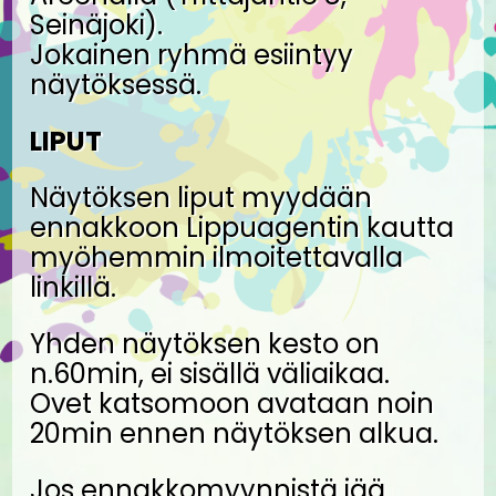
Seinäjoki).
Jokainen ryhmä esiintyy
näytöksessä.
LIPUT
Näytöksen liput myydään
ennakkoon Lippuagentin kautta
myöhemmin ilmoitettavalla
linkillä.
Yhden näytöksen kesto on
n.60min, ei sisällä väliaikaa.
Ovet katsomoon avataan noin
20min ennen näytöksen alkua.
Jos ennakkomyynnistä jää