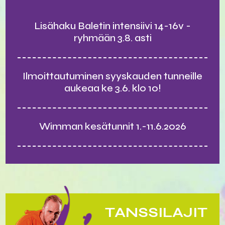
Lisähaku Baletin intensiivi 14-16v -
ryhmään 3.8. asti
Ilmoittautuminen syyskauden tunneille
aukeaa ke 3.6. klo 10!
Wimman kesätunnit 1.-11.6.2026
TANSSILAJIT