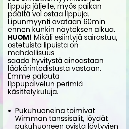
lippuja jäljelle, myös paikan
päältä voi ostaa lippuja.
Lipunmyynti avataan 60min
ennen kunkin näytöksen alkua.
HUOM!
Mikäli esiintyjä sairastuu,
ostetuista lipuista on
mahdollisuus
saada hyvitystä ainoastaan
lääkärintodistusta vastaan.
Emme palauta
lippupalvelun perimiä
käsittelykuluja.
Pukuhuoneina toimivat
Wimman tanssisalit, löydät
pukuhuoneen ovista löytyvien