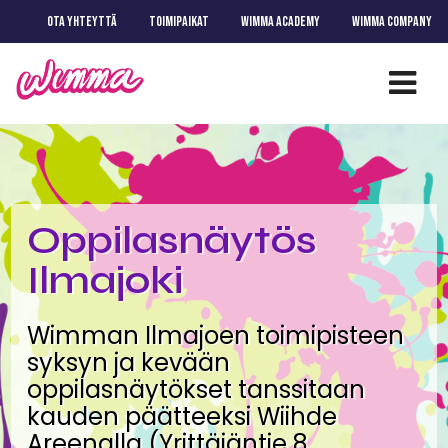
OTA YHTEYTTÄ
TOIMIPAIKAT
WIMMA ACADEMY
WIMMA COMPANY
Oppilasnäytös
Ilmajoki
Wimman Ilmajoen toimipisteen
syksyn ja kevään
oppilasnäytökset tanssitaan
kauden päätteeksi Wiihde
Areenalla (Yrittäjäntie 8,