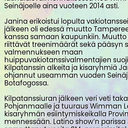
Seinäjoelle aina vuoteen 2014 asti.
Janina erikoistui lopulta vakiotansse
jälkeen oli edessä muutto Tamperee
kanssa samaan kaupunkiin. Muutto 
riittävät treenimäärät sekä pääsyn 
valmennukseen maan
huippuvakiotanssivalmentajien suoji
Kilpatanssin alkeita ja kisaryhmiä J
ohjannut useamman vuoden Seinä
Botafogossa.
Kilpatanssiuran jälkeen veri veti taka
Pohjanmaalle ja tuuraus Wimman L
kisaryhmän esiintymiskeikalla Provin
mennessään. Latino show’n parissa