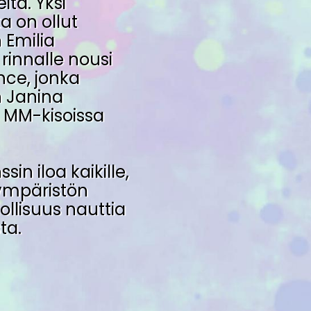
ta. Yksi
 on ollut
 Emilia
innalle nousi
nce, jonka
 Janina
s MM-kisoissa
n iloa kaikille,
ympäristön
ollisuus nauttia
ta.