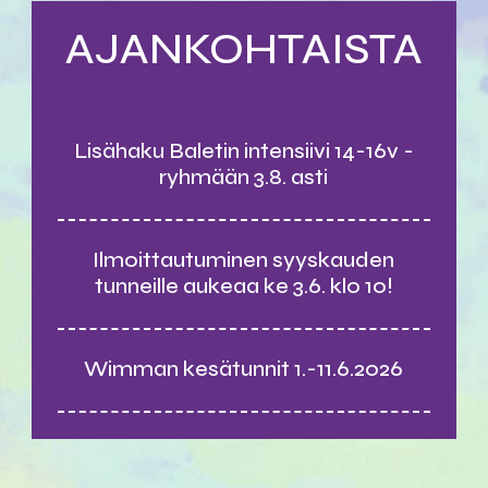
AJANKOHTAISTA
Lisähaku Baletin intensiivi 14-16v -
ryhmään 3.8. asti
Ilmoittautuminen syyskauden
tunneille aukeaa ke 3.6. klo 10!
Wimman kesätunnit 1.-11.6.2026