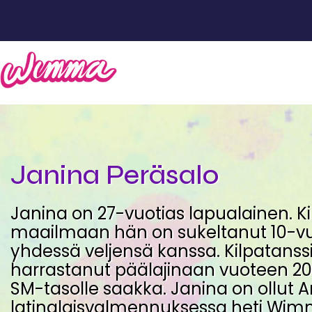
Janina Peräsalo
Janina on 27-vuotias lapualainen. K
maailmaan hän on sukeltanut 10-v
yhdessä veljensä kanssa. Kilpatanss
harrastanut päälajinaan vuoteen 20
SM-tasolle saakka. Janina on ollut 
latinalaisvalmennuksessa heti Wim