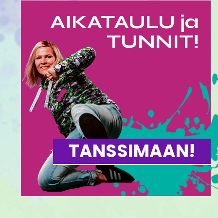
AIKATAULU ja
TUNNIT!
TANSSIMAAN!