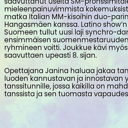
saavuttanut useita SM-pronssimitalei
mieleenpainuvimmista kokemuksista
matka Italian MM-kisoihin duo-parin
Hangasmäen kanssa. Latino show’n r
Suomeen tullut uusi laji synchro-da
ensimmäisen suomenmestaruuden
ryhmineen voitti. Joukkue kävi myö
saavuttaen upeasti 8. sijan.
Opettajana Janina haluaa jakaa tanssi
luoden kannustavan ja innostavan 
tanssitunnille, jossa kaikilla on mahd
tanssista ja sen tuomasta vapaudes