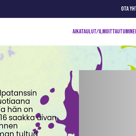
OTA YH
AIKATAULUT/ILMOITTAUTUMINE
ilpatanssin
uotiaana
ia hän on
16 saakka aivan
Annen
man tultua