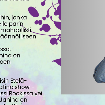
ihin, jonka
lle parin
mahdollisti
säännölliseen
ssa.
anina on
joen
isin Etelä-
atino show -
ssi Rockissa vei
 Janina on