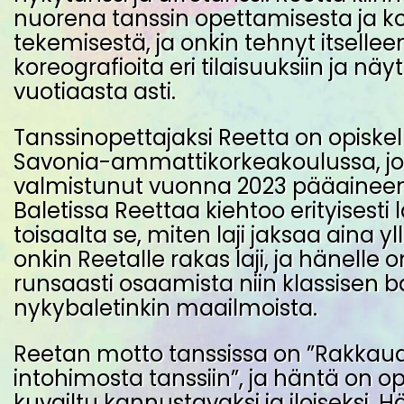
nuorena tanssin opettamisesta ja k
tekemisestä, ja onkin tehnyt itselleen
koreografioita eri tilaisuuksiin ja näyt
vuotiaasta asti.
Tanssinopettajaksi Reetta on opiske
Savonia-ammattikorkeakoulussa, jo
valmistunut vuonna 2023 pääaineen
Baletissa Reettaa kiehtoo erityisesti 
toisaalta se, miten laji jaksaa aina yll
onkin Reetalle rakas laji, ja hänelle 
runsaasti osaamista niin klassisen ba
nykybaletinkin maailmoista.
Reetan motto tanssissa on ”Rakkaude
intohimosta tanssiin”, ja häntä on o
kuvailtu kannustavaksi ja iloiseksi. H