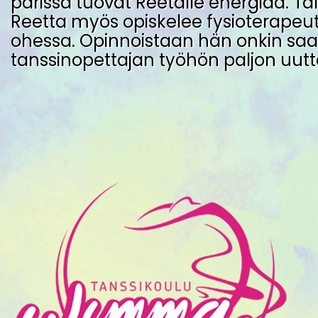
parissa tuovat Reetalle energiaa. Täl
Reetta myös opiskelee fysioterapeuti
ohessa. Opinnoistaan hän onkin sa
tanssinopettajan työhön paljon uutta