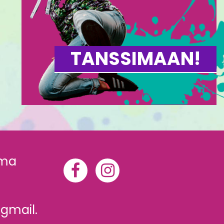
TANSSIMAAN!
mma
gmail.