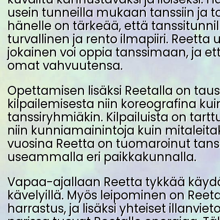
usein tunneilla mukaan tanssiin ja t
hänelle on tärkeää, että tanssitunnil
turvallinen ja rento ilmapiiri. Reetta 
jokainen voi oppia tanssimaan, ja ett
omat vahvuutensa.
Opettamisen lisäksi Reetalla on tau
kilpailemisesta niin koreografina ku
tanssiryhmiäkin. Kilpailuista on tar
niin kunniamainintoja kuin mitaleita
vuosina Reetta on tuomaroinut tanssi
useammalla eri paikkakunnalla.
Vapaa-ajallaan Reetta tykkää käydä 
kävelyillä. Myös leipominen on Reeta
harrastus, ja lisäksi yhteiset illanvie