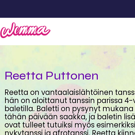
Reetta Puttonen
Reetta on vantaalaislähtöinen tanssi
hän on aloittanut tanssin parissa 4
baletilla. Baletti on pysynyt mukan
tähän päivään saakka, ja baletin lisä
ovat tulleet tutuiksi myös esimerkiksi
nykytanssi ja afrotanssi. Reetta kiinn