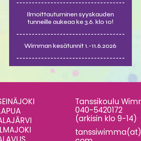
Ilmoittautuminen syyskauden
tunneille aukeaa ke 3.6. klo 10!
Wimman kesätunnit 1.-11.6.2026
SEINÄJOKI
Tanssikoulu Wi
040-5420172
LAPUA
(arkisin klo 9-14)
ALAJÄRVI
ILMAJOKI
tanssiwimma(at)
ALAVUS
com