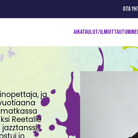
OTA YH
AIKATAULUT/ILMOITTAUTUMINE
nopettaja, ja
-vuotiaana
a matkassa
ksi Reetalle
 jazztanssi,
ostui jo