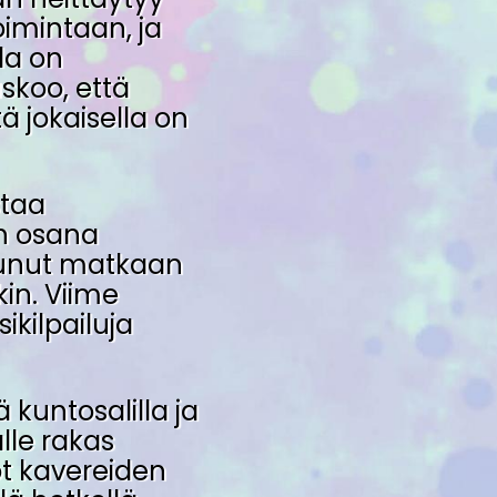
oimintaan, ja
la on
uskoo, että
ä jokaisella on
staa
in osana
ttunut matkaan
kin. Viime
kilpailuja
kuntosalilla ja
lle rakas
tot kavereiden