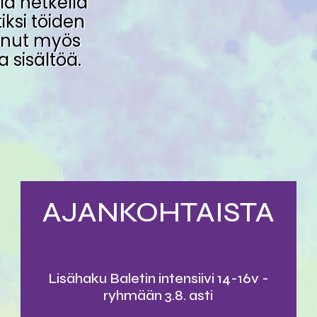
lä hetkellä
ksi töiden
anut myös
 sisältöä.
AJANKOHTAISTA
Lisähaku Baletin intensiivi 14-16v -
ryhmään 3.8. asti