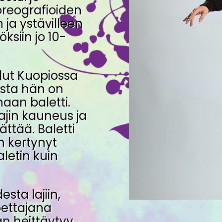
oreografioiden
 ja ystävilleen
öksiin jo 10-
llut Kuopiossa
sta hän on
aan baletti.
lajin kauneus ja
ättää. Baletti
on kertynyt
letin kuin
sta lajiin,
pettajana
än heittäytyy