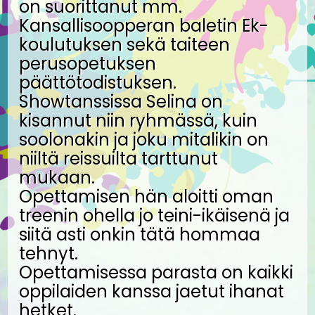
on suorittanut mm.
Kansallisoopperan baletin Ek-
koulutuksen sekä taiteen
perusopetuksen
päättötodistuksen.
Showtanssissa Selina on
kisannut niin ryhmässä, kuin
soolonakin ja joku mitalikin on
niiltä reissuilta tarttunut
mukaan.
Opettamisen hän aloitti oman
treenin ohella jo teini-ikäisenä ja
siitä asti onkin tätä hommaa
tehnyt.
Opettamisessa parasta on kaikki
oppilaiden kanssa jaetut ihanat
hetket.