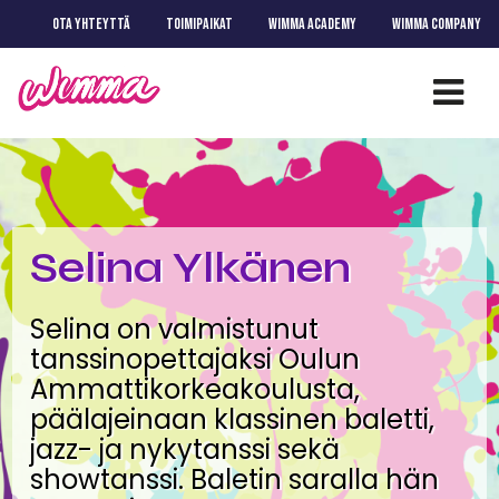
OTA YHTEYTTÄ
TOIMIPAIKAT
WIMMA ACADEMY
WIMMA COMPANY
Selina Ylkänen
Selina on valmistunut
tanssinopettajaksi Oulun
Ammattikorkeakoulusta,
päälajeinaan klassinen baletti,
jazz- ja nykytanssi sekä
showtanssi. Baletin saralla hän