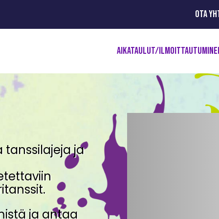
OTA YH
AIKATAULUT/ILMOITTAUTUMINE
tanssilajeja ja
tettaviin
itanssit.
istä ja antaa