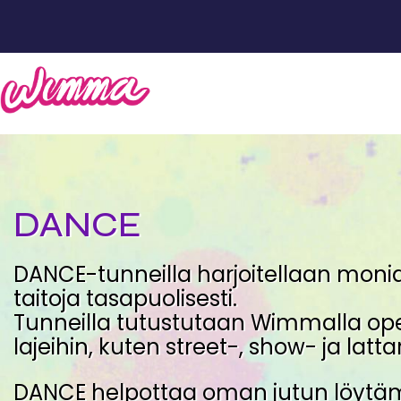
DANCE
DANCE-tunneilla harjoitellaan monia 
taitoja tasapuolisesti.
Tunneilla tutustutaan Wimmalla ope
lajeihin, kuten street-, show- ja lattar
DANCE helpottaa oman jutun löytäm