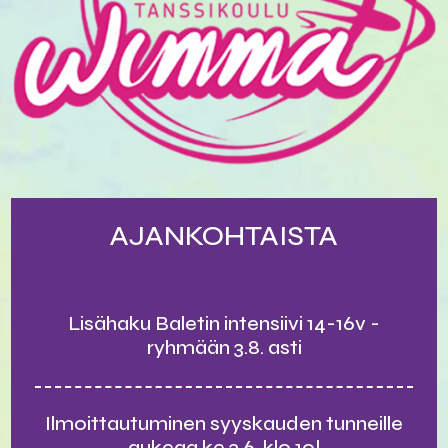
AJANKOHTAISTA
Lisähaku Baletin intensiivi 14-16v -
ryhmään 3.8. asti
Ilmoittautuminen syyskauden tunneille
aukeaa ke 3.6. klo 10!