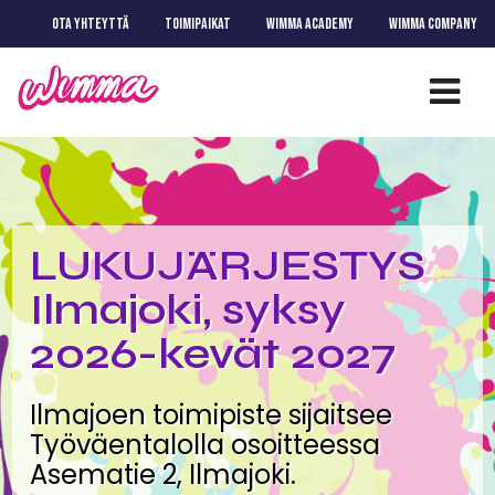
OTA YHTEYTTÄ
TOIMIPAIKAT
WIMMA ACADEMY
WIMMA COMPANY
LUKUJÄRJESTYS
Ilmajoki, syksy
2026-kevät 2027
​Ilmajoen toimipiste sijaitsee
Työväentalolla osoitteessa
Asematie 2, Ilmajoki.