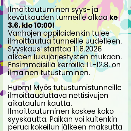
Ilmoittautuminen syys- ja
kevätkauden tunneille alkaa
ke
3.6. klo 10:00!
Vanhojen oppilaidenkin tulee
ilmoittautua tunneille uudelleen.
Syyskausi starttaa 11.8.2026
alkaen lukujärjestysten mukaan.
Ensimmäisillä kerroilla 11.-12.8. on
ilmainen tutustuminen.
Huom! Myös tutustumistunneille
ilmoittauduttava nettisivujen
aikataulun kautta.
Ilmoittautuminen koskee koko
syyskautta. Paikan voi kuitenkin
perua kokeilun jälkeen maksutta