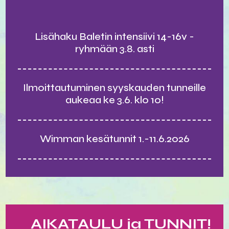
Lisähaku Baletin intensiivi 14-16v -
ryhmään 3.8. asti
Ilmoittautuminen syyskauden tunneille
aukeaa ke 3.6. klo 10!
Wimman kesätunnit 1.-11.6.2026
AIKATAULU ja TUNNIT!