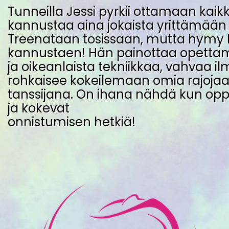
Tunneilla Jessi pyrkii ottamaan kaik
kannustaa aina jokaista yrittämään
Treenataan tosissaan, mutta hymy huu
kannustaen! Hän painottaa opetta
ja oikeanlaista tekniikkaa, vahvaa il
rohkaisee kokeilemaan omia rajoja
tanssijana. On ihana nähdä kun oppi
ja kokevat
onnistumisen hetkiä!