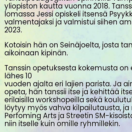
yliopiston kautta vuonna 2018. Tans
lomassa Jessi opiskeli itsensä Psyykk
valmentajaksi ja valmistui siihen a
2023.
Kotoisin hän on Seinäjoelta, josta ta
aikoinaan kipinän.
Tanssin opetuksesta kokemusta on e
lähes 10
vuoden ajalta eri lajien parista. Ja ai
opeta, hän tanssii itse ja kehittää i
erilaisilla workshopeilla sekä koulutuk
löytyy myös vahva kilpailutausta, j
Perfoming Arts ja Streetin SM-kisoist
niin itselle kuin omille ryhmillekin.