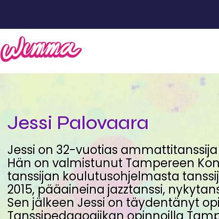
Jessi Palovaara
Jessi on 32-vuotias ammattitanssij
Hän on valmistunut Tampereen Kon
tanssijan koulutusohjelmasta tanssij
2015, pääaineina jazztanssi, nykytanss
Sen jälkeen Jessi on täydentänyt op
Tanssipedagogiikan opinnoilla Ta