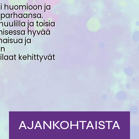
ki huomioon ja
 parhaansa.
lilla ja toisia
misessa hyvää
maisua ja
an
laat kehittyvät
AJANKOHTAISTA