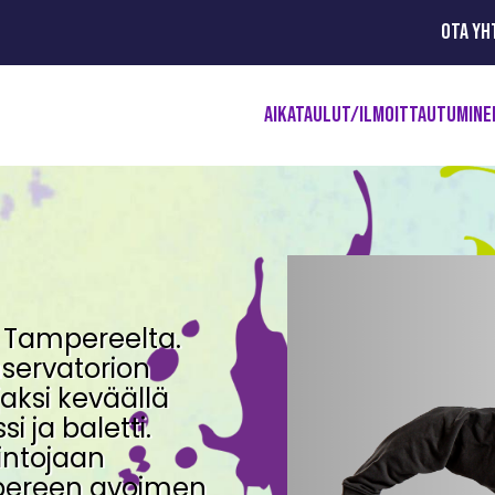
OTA YH
AIKATAULUT/ILMOITTAUTUMINE
a Tampereelta.
servatorion
aksi keväällä
i ja baletti.
intojaan
mpereen avoimen