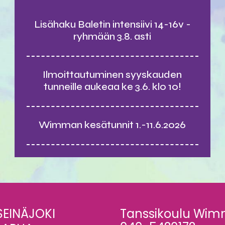
Lisähaku Baletin intensiivi 14-16v -
ryhmään 3.8. asti
Ilmoittautuminen syyskauden
tunneille aukeaa ke 3.6. klo 10!
Wimman kesätunnit 1.-11.6.2026
SEINÄJOKI
Tanssikoulu Wi