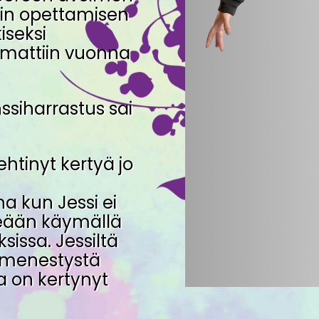
sin opettamisen
iseksi
mmattiin vuonna
nssiharrastus sai
htinyt kertyä jo
na kun Jessi ei
tseään käymällä
sissa. Jessiltä
a menestystä
a on kertynyt