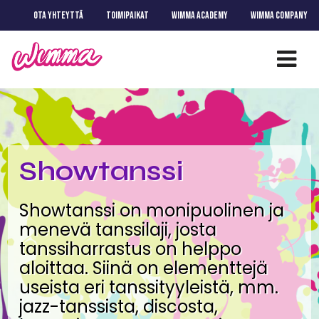
OTA YHTEYTTÄ
TOIMIPAIKAT
WIMMA ACADEMY
WIMMA COMPANY
Showtanssi
Showtanssi on monipuolinen ja
menevä tanssilaji, josta
tanssiharrastus on helppo
aloittaa. Siinä on elementtejä
useista eri tanssityyleistä, mm.
jazz-tanssista, discosta,