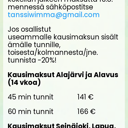
mennessä sähköpostitse
tanssiwimma@gmail.com
Jos osallistut
useammalle kausimaksun sisält
ämälle tunnille,
toisesta/kolmannesta/jne.
tunnista -20%!
Kausimaksut Alajärvi ja Alavus
(14 vkoa)
45 min tunnit 141 €
60 min tunnit 166 €
Kausimaksut Seinäjoki, Lapua,