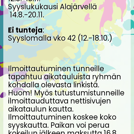
Syyslukukausi Alajärvellä
14.8.-20.11.
Ei tunteja
:
Syyslomalla vko 42 (12.-18.10.)
Ilmoittautuminen tunneille
tapahtuu aikatauluista ryhmän
kohdalla olevasta linkistä.
Huom! Myös tutustumistunneille
ilmoittauduttava nettisivujen
aikataulun kautta.
Ilmoittautuminen koskee koko
syyskautta. Paikan voi perua
kokeilun jälkeen maksutta 16.8.