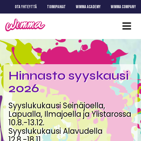
OTA YHTEYTTÄ
TOIMIPAIKAT
WIMMA ACADEMY
WIMMA COMPANY
Hinnasto syyskausi
2026
Syyslukukausi Seinäjoella,
Lapualla, Ilmajoella ja Ylistarossa
10.8.-13.12.
Syyslukukausi Alavudella
12.8.-18.11.