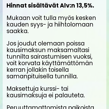
Hinnat sisältävät Alv:n 13,5%.
Mukaan voit tulla myös kesken
kauden syys- ja hiihtolomaan
saakka.
Jos joudut olemaan poissa
kausimaksun maksamaltasi
tunnilta sairastumisen vuoksi,
voit korvata käyttämättömän
kerran jollakin toisella
samanpituisella tunnilla.
Maksettuja kurssi- tai
kausimaksuja ei palauteta.
Peruuttamattomista paikoista