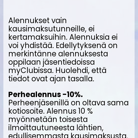
Alennukset vain
kausimaksutunneille, ei
kertamaksuihin. Alennuksia ei
voi yhdistää. Edellytyksenä on
merkintänne alennuksesta
oppilaan jäsentiedoissa
myClubissa. Huolehdi, että
tiedot ovat ajan tasalla.
Perhealennus -10%.
Perheenjäsenillä on oltava sama
kotiosoite. Alennus 10 %
myönnetään toisesta
ilmoittautuneesta lähtien,
edullisemmasta kausimaksusta.