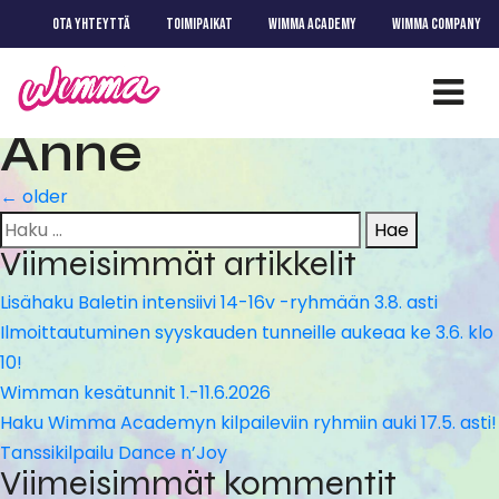
OTA YHTEYTTÄ
TOIMIPAIKAT
WIMMA ACADEMY
WIMMA COMPANY
Anne
Artikkelien
←
older
selaus
Haku:
Viimeisimmät artikkelit
Lisähaku Baletin intensiivi 14-16v -ryhmään 3.8. asti
Ilmoittautuminen syyskauden tunneille aukeaa ke 3.6. klo
10!
Wimman kesätunnit 1.-11.6.2026
Haku Wimma Academyn kilpaileviin ryhmiin auki 17.5. asti!
Tanssikilpailu Dance n’Joy
Viimeisimmät kommentit