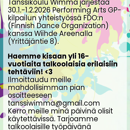
Tanssikoulu Wimma järjestää
30.1.-1.2.2026 Performing Arts GP-
kilpailun yhteistyössä FDO:n
(Finnish Dance Organization)
kanssa Wiihde Areenalla
(Yrittäjäntie 8).
Haemme kisaan yli 16-
vuotiaita talkoolaisia erilaisiin
tehtäviin! <3
Ilmoittaudu meille
mahdollisimman pian
osoitteeseen
tanssiwimma@gmail.com
Kerro meille minä päivinä olisit
käytettävissä. Tarjoamme
talkoolaisille työpäivänä