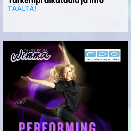
Tarkempi aikataulu ja info
TÄÄLTÄ!