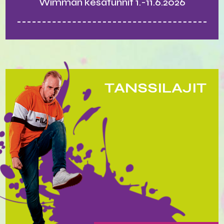
Wimman kesätunnit 1.-11.6.2026
TANSSILAJIT